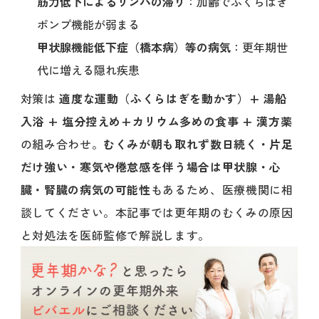
筋力低下によるリンパの滞り
：加齢でふくらはぎ
ポンプ機能が弱まる
甲状腺機能低下症（橋本病）等の病気
：更年期世
代に増える隠れ疾患
対策は
適度な運動（ふくらはぎを動かす）+ 湯船
入浴 + 塩分控えめ+カリウム多めの食事 + 漢方薬
の組み合わせ。
むくみが朝も取れず数日続く・片足
だけ強い・寒気や倦怠感を伴う場合は甲状腺・心
臓・腎臓の病気の可能性
もあるため、医療機関に相
談してください。本記事では更年期のむくみの原因
と対処法を医師監修で解説します。