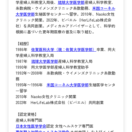
学産婦人科教室入局後、
琉球大学医学部
産婦人科学教室、
糸数病院・ウイメンズクリニック糸数勤務、
米国コーネル
大学医学部
生殖医学センターへ留学。2010年、Naoko女性
クリニック開業。2022年、ビバエル（HerLifeLab株式会
社）を共同創業。メディカルアドバイザーとして、科学的
根拠に基づいた更年期医療の普及に取り組む。
【経歴】
1986年
佐賀医科大学（現：佐賀大学医学部）
卒業、同大
学産婦人科学教室入局
1987年
琉球大学医学部
産婦人科学教室入局
1990年 同大学医学部産婦人科学教室助手
1992年〜2008年 糸数病院・ウイメンズクリニック糸数勤
務
1995年〜1996年
米国コーネル大学医学部
生殖医学センタ
ー留学
2010年 Naoko女性クリニック開業
2022年 HerLifeLab株式会社（ビバエル）共同創業
【認定資格】
産婦人科専門医
日本女性医学学会
認定 女性ヘルスケア専門医
更年期と加齢のヘルスケア学会
九州世話人 およびメノポ