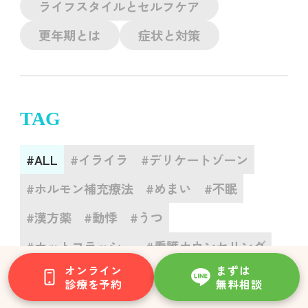
ライフスタイルとセルフケア
更年期とは
症状と対策
TAG
#ALL
#イライラ
#デリケートゾーン
#ホルモン補充療法
#めまい
#不眠
#漢方薬
#動悸
#うつ
#ホットフラッシュ
#看護カウンセリング
オンライン
まずは
#腰痛・関節痛
#不安感
#皮膚の乾燥
診療を予約
無料相談
#基礎知識
#睡眠
#更年期対策