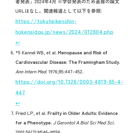
者発表」2024年4月 ※学会発表のため直接の論文
URLはなし。関連報道として以下を参照:
https://tokuteikenshin-
hokensidou.jp/news/2024/012804.php
↩︎
*5 Kannel WB, et al.
Menopause and Risk of
Cardiovascular Disease: The Framingham Study.
Ann Intern Med.
1976;85:447–452.
https://doi.org/10.7326/0003-4819-85-4-
447
↩︎
Fried LP, et al.
Frailty in Older Adults: Evidence
for a Phenotype.
J Gerontol A Biol Sci Med Sci.
2001;56(3):M146–M156.