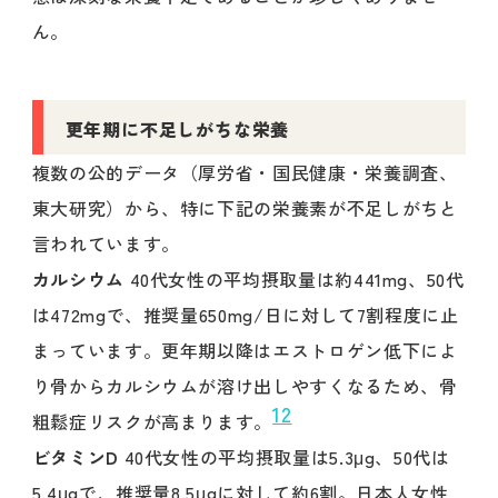
ん。
更年期に不足しがちな栄養
複数の公的データ（厚労省・国民健康・栄養調査、
東大研究）から、特に下記の栄養素が不足しがちと
言われています。
カルシウム
40代女性の平均摂取量は約441mg、50代
は472mgで、推奨量650mg/日に対して7割程度に止
まっています。更年期以降はエストロゲン低下によ
り骨からカルシウムが溶け出しやすくなるため、骨
1
2
粗鬆症リスクが高まります。
ビタミンD
40代女性の平均摂取量は5.3μg、50代は
5.4μgで、推奨量8.5μgに対して約6割。日本人女性