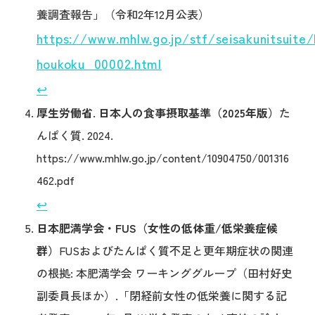
養調査報告」（令和2年12月公表）
https://www.mhlw.go.jp/stf/seisakunitsuite
houkoku_00002.html
↩︎
厚生労働省. 日本人の食事摂取基準（2025年版）
た
んぱく質. 2024.
https://www.mhlw.go.jp/content/10904750/001316
462.pdf
↩︎
日本肥満学会・FUS（女性の低体重/低栄養症候
群）
FUSおよびたんぱく質不足と更年期症状の関連
の根拠: 本肥満学会 ワーキンググループ（田村好史
副委員長ほか）.「閉経前女性の低栄養に関する記