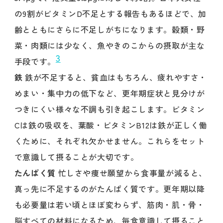
の9割がビタミンD不足とする報告もあるほどで、加
齢とともにさらに不足しがちになります。穀類・野
菜・肉類には少なく、魚やきのこからの摂取が主な
3
手段です。
鉄
鉄が不足すると、貧血はもちろん、疲れやすさ・
めまい・集中力の低下など、更年期症状と見分けが
つきにくい様々な不調も引き起こします。ビタミン
Cは鉄の吸収を、葉酸・ビタミンB12は鉄が正しく働
くために、それぞれ欠かせません。これらをセット
で意識して摂ることが大切です。
たんぱく質
忙しさや痩せ願望から食事量が減ると、
真っ先に不足するのがたんぱく質です。更年期以降
も必要量は若い頃とほぼ変わらず、筋肉・肌・骨・
脳すべての材料になるため、毎食意識して摂ること