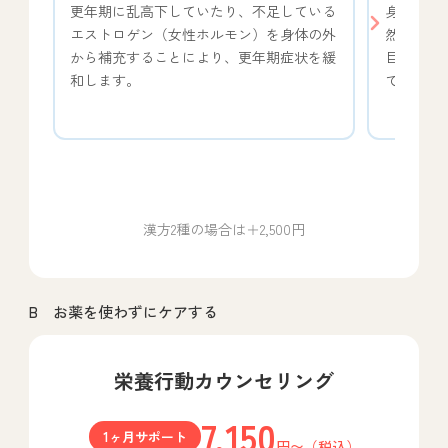
更年期に乱高下していたり、不足している
身体のバ
エストロゲン（女性ホルモン）を身体の外
然治癒力
から補充することにより、更年期症状を緩
目指しま
和します。
てパーソ
漢方2種の場合は＋2,500円
B お薬を使わずにケアする
栄養行動カウンセリング
7,150
1ヶ月サポート
円〜（税込）