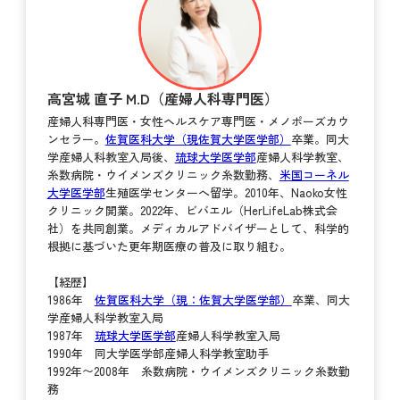
高宮城 直子 M.D（産婦人科専門医）
産婦人科専門医・女性ヘルスケア専門医・メノポーズカウ
ンセラー。
佐賀医科大学（現佐賀大学医学部）
卒業。同大
学産婦人科教室入局後、
琉球大学医学部
産婦人科学教室、
糸数病院・ウイメンズクリニック糸数勤務、
米国コーネル
大学医学部
生殖医学センターへ留学。2010年、Naoko女性
クリニック開業。2022年、ビバエル（HerLifeLab株式会
社）を共同創業。メディカルアドバイザーとして、科学的
根拠に基づいた更年期医療の普及に取り組む。
【経歴】
1986年
佐賀医科大学（現：佐賀大学医学部）
卒業、同大
学産婦人科学教室入局
1987年
琉球大学医学部
産婦人科学教室入局
1990年 同大学医学部産婦人科学教室助手
1992年〜2008年 糸数病院・ウイメンズクリニック糸数勤
務