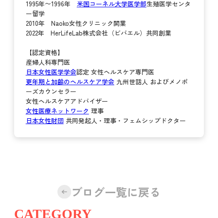
1995年〜1996年
米国コーネル大学医学部
生殖医学センタ
ー留学
2010年 Naoko女性クリニック開業
2022年 HerLifeLab株式会社（ビバエル）共同創業
【認定資格】
産婦人科専門医
日本女性医学学会
認定 女性ヘルスケア専門医
更年期と加齢のヘルスケア学会
九州世話人 およびメノポ
ーズカウンセラー
女性ヘルスケアアドバイザー
女性医療ネットワーク
理事
日本女性財団
共同発起人・理事・フェムシップドクター
ブログ一覧に戻る
CATEGORY