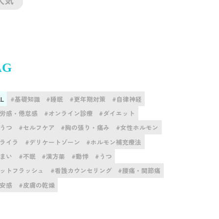
AG
LL
#基礎知識
#睡眠
#更年期対策
#自律神経
疲労感・倦怠感
#オンライン診療
#ダイエット
憂うつ
#セルフケア
#胸の張り・痛み
#女性ホルモン
イライラ
#デリケートゾーン
#ホルモン補充療法
めまい
#不眠
#漢方薬
#動悸
#うつ
ホットフラッシュ
#看護カウンセリング
#腰痛・関節痛
不安感
#皮膚の乾燥