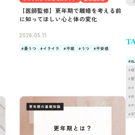
ン
【医師監修】更年期で離婚を考える前
を
に知ってほしい心と体の変化
2026.05.11
T
#憂うつ
#イライラ
#不眠
#うつ
#不安感
#A
#
#
#
#
#
#