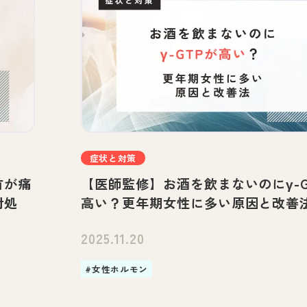
症状と対策
首が痛
【医師監修】お酒を飲まないのにγ-G
対処
高い？更年期女性に多い原因と改善
2025.11.20
#女性ホルモン