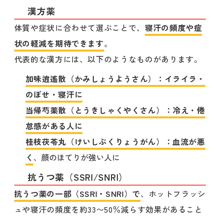
漢方薬
体質や症状に合わせて選ぶことで、
寝汗の頻度や症
状の軽減を期待できます
。
代表的な漢方には、以下のようなものがあります。
加味逍遙散（かみしょうようさん）：イライラ・
のぼせ・寝汗に
当帰芍薬散（とうきしゃくやくさん）：冷え・倦
怠感がある人に
桂枝茯苓丸（けいしぶくりょうがん）：血流が悪
く
、顔のほてりが強い人に
抗うつ薬（SSRI/SNRI）
抗うつ薬の一部（SSRI・SNRI）で
、ホットフラッシ
ュや寝汗の頻度を約33〜50％減らす効果があること