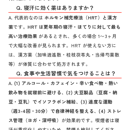
Q. 寝汗に効く薬はありますか？
A. 代表的なのは
ホルモン補充療法（HRT）と漢方
薬
です。
HRT は更年期の寝汗・ほてりに対して最も
高い治療効果
があるとされ、多くの場合 1〜3ヶ月
で大幅な改善が見られます。HRT が使えない方に
は、漢方薬（加味逍遙散・桂枝茯苓丸・当帰芍薬散
等）が体質に合わせて処方されます。
Q. 食事や生活習慣で気をつけることは？
A.
(1) アルコール・カフェイン・辛い食べ物・熱い
飲み物を就寝前に避ける、(2) 大豆製品（豆腐・納
豆・豆乳）でイソフラボン補給、(3) 適度な運動
（週3-4回・30分）で自律神経を整える、(4) ストレ
ス管理（ヨガ・深呼吸）
が効果的です。喫煙者は寝
汗が重症化しやすいため、禁煙も検討してくださ