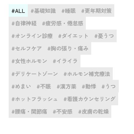
#ALL
#基礎知識
#睡眠
#更年期対策
#自律神経
#疲労感・倦怠感
#オンライン診療
#ダイエット
#憂うつ
#セルフケア
#胸の張り・痛み
#女性ホルモン
#イライラ
#デリケートゾーン
#ホルモン補充療法
#めまい
#不眠
#漢方薬
#動悸
#うつ
#ホットフラッシュ
#看護カウンセリング
#腰痛・関節痛
#不安感
#皮膚の乾燥