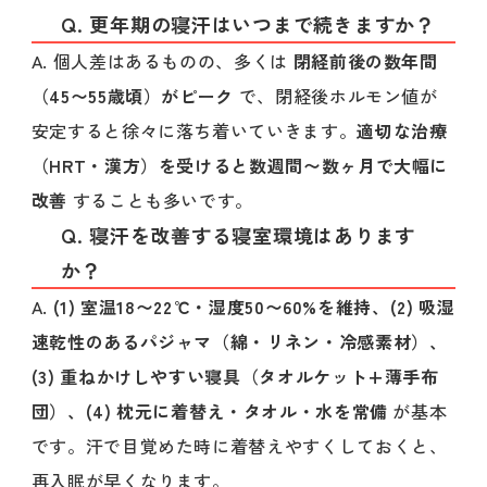
Q. 更年期の寝汗はいつまで続きますか？
A. 個人差はあるものの、多くは
閉経前後の数年間
（45〜55歳頃）がピーク
で、閉経後ホルモン値が
安定すると徐々に落ち着いていきます。
適切な治療
（HRT・漢方）を受けると数週間〜数ヶ月で大幅に
改善
することも多いです。
Q. 寝汗を改善する寝室環境はあります
か？
A.
(1) 室温18〜22℃・湿度50〜60%を維持、(2) 吸湿
速乾性のあるパジャマ（綿・リネン・冷感素材）、
(3) 重ねかけしやすい寝具（タオルケット+薄手布
団）、(4) 枕元に着替え・タオル・水を常備
が基本
です。汗で目覚めた時に着替えやすくしておくと、
再入眠が早くなります。