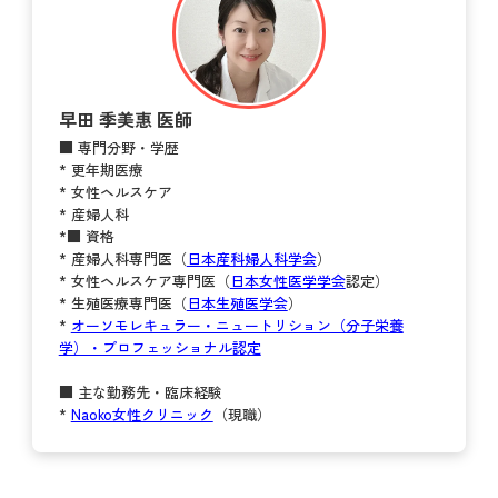
早田 季美惠 医師
■ 専門分野・学歴
* 更年期医療
* 女性ヘルスケア
* 産婦人科
*■ 資格
* 産婦人科専門医（
日本産科婦人科学会
）
* 女性ヘルスケア専門医（
日本女性医学学会
認定）
* 生殖医療専門医（
日本生殖医学会
）
*
オーソモレキュラー・ニュートリション（分子栄養
学）・プロフェッショナル認定
■ 主な勤務先・臨床経験
*
Naoko女性クリニック
（現職）