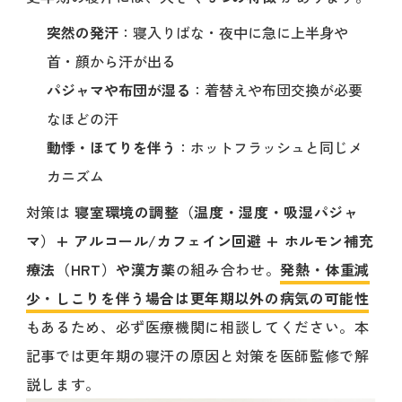
突然の発汗
：寝入りばな・夜中に急に上半身や
首・顔から汗が出る
パジャマや布団が湿る
：着替えや布団交換が必要
なほどの汗
動悸・ほてりを伴う
：ホットフラッシュと同じメ
カニズム
対策は
寝室環境の調整（温度・湿度・吸湿パジャ
マ）+ アルコール/カフェイン回避 + ホルモン補充
療法（HRT）や漢方薬
の組み合わせ。
発熱・体重減
少・しこりを伴う場合は更年期以外の病気の可能性
もあるため、必ず医療機関に相談してください。本
記事では更年期の寝汗の原因と対策を医師監修で解
説します。