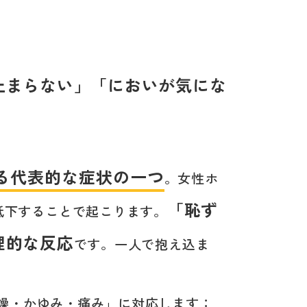
止まらない」「においが気にな
る代表的な症状の一つ
。女性ホ
「恥ず
低下することで起こります。
理的な反応
です。一人で抱え込ま
燥・かゆみ・痛み」に対応します：