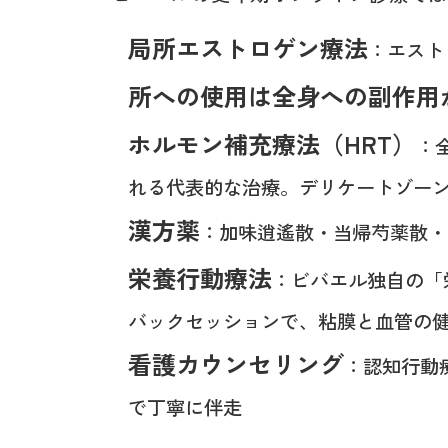
局所エストロゲン療法
：エスト
所への使用は全身への副作用
ホルモン補充療法（HRT）
：
れる代表的な治療。デリケートゾー
漢方薬
：加味逍遙散・当帰芍薬散・
栄養行動療法
：ビバエル独自の「栄養
バックセッションで、粘膜と血管の健
看護カウンセリング
：認知行動
で丁寧に伴走