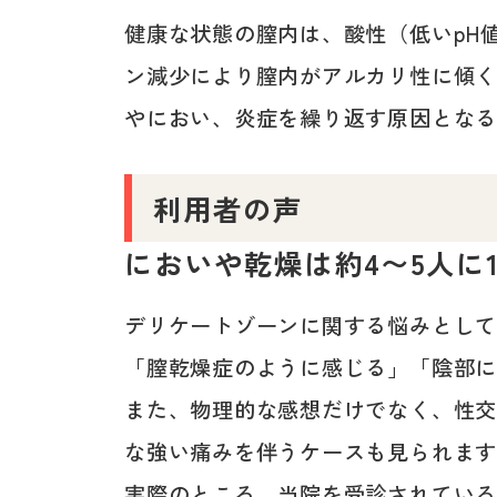
健康な状態の膣内は、酸性（低いpH
ン減少により膣内がアルカリ性に傾
やにおい、炎症を繰り返す原因とな
利用者の声
においや乾燥は約4〜5人に
デリケートゾーンに関する悩みとし
「膣乾燥症のように感じる」「陰部
また、物理的な感想だけでなく、性
な強い痛みを伴うケースも見られま
実際のところ、当院を受診されている