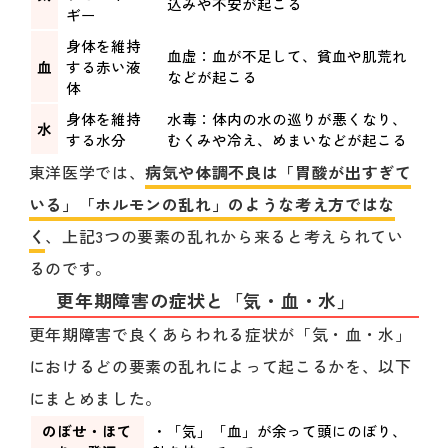
込みや不安が起こる
ギー
身体を維持
血虚：血が不足して、貧血や肌荒れ
血
する赤い液
などが起こる
体
身体を維持
水毒：体内の水の巡りが悪くなり、
水
する水分
むくみや冷え、めまいなどが起こる
東洋医学では、
病気や体調不良は「胃酸が出すぎて
いる」「ホルモンの乱れ」のような考え方ではな
く
、上記3つの要素の乱れから来ると考えられてい
るのです。
更年期障害の症状と「気・血・水」
更年期障害で良くあらわれる症状が「気・血・水」
におけるどの要素の乱れによって起こるかを、以下
にまとめました。
のぼせ・ほて
・「気」「血」が余って頭にのぼり、