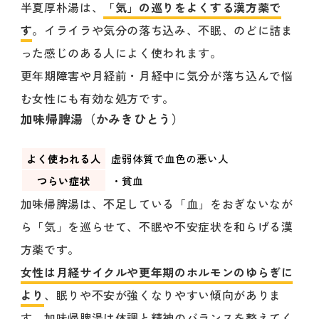
半夏厚朴湯は、
「気」の巡りをよくする漢方薬で
す
。イライラや気分の落ち込み、不眠、のどに詰ま
った感じのある人によく使われます。
更年期障害や月経前・月経中に気分が落ち込んで悩
む女性にも有効な処方です。
加味帰脾湯（かみきひとう）
よく使われる人
虚弱体質で血色の悪い人
つらい症状
・貧血
加味帰脾湯は、不足している「血」をおぎないなが
ら「気」を巡らせて、不眠や不安症状を和らげる漢
方薬です。
女性は月経サイクルや更年期のホルモンのゆらぎに
より
、眠りや不安が強くなりやすい傾向がありま
す。加味帰脾湯は体調と精神のバランスを整えてく