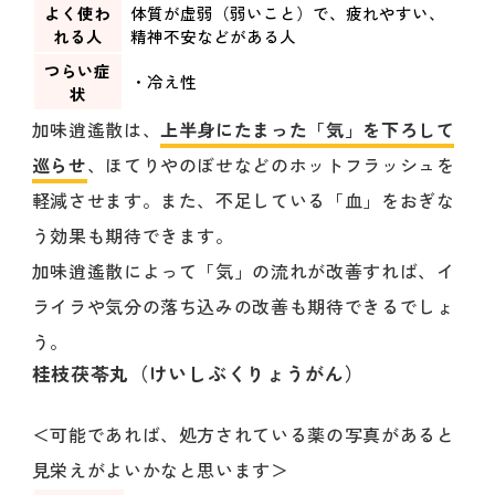
よく使わ
体質が虚弱（弱いこと）で、疲れやすい、
れる人
精神不安などがある人
つらい症
・冷え性
状
加味逍遙散は、
上半身にたまった「気」を下ろして
巡らせ
、ほてりやのぼせなどのホットフラッシュを
軽減させます。また、不足している「血」をおぎな
う効果も期待できます。
加味逍遙散によって「気」の流れが改善すれば、イ
ライラや気分の落ち込みの改善も期待できるでしょ
う。
桂枝茯苓丸（けいしぶくりょうがん）
＜可能であれば、処方されている薬の写真があると
見栄えがよいかなと思います＞