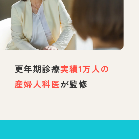
更年期診療
実績1万人の
産婦人科医
が監修