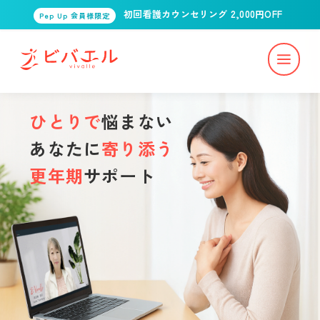
初回看護カウンセリング 2,000円OFF
Pep Up 会員様限定
ひとりで
悩まない
あなたに
寄り添う
更年期
サポート