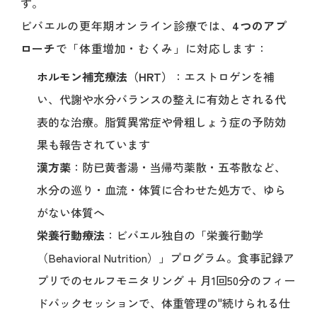
す。
ビバエルの更年期オンライン診療では、
4つのアプ
ローチ
で「体重増加・むくみ」に対応します：
ホルモン補充療法（HRT）
：エストロゲンを補
い、代謝や水分バランスの整えに有効とされる代
表的な治療。脂質異常症や骨粗しょう症の予防効
果も報告されています
漢方薬
：防已黄耆湯・当帰芍薬散・五苓散など、
水分の巡り・血流・体質に合わせた処方で、ゆら
がない体質へ
栄養行動療法
：ビバエル独自の「栄養行動学
（Behavioral Nutrition）」プログラム。食事記録ア
プリでのセルフモニタリング + 月1回50分のフィー
ドバックセッションで、体重管理の"続けられる仕