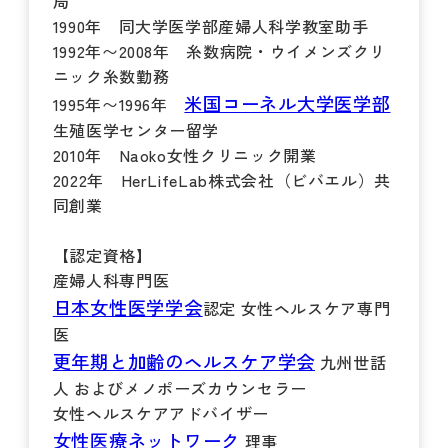
局
1990年 同大学医学部産婦人科学教室助手
1992年〜2008年 糸数病院・ウイメンズクリ
ニック糸数勤務
米国コーネル大学医学部
1995年〜1996年
生殖医学センター留学
2010年 Naoko女性クリニック開業
2022年 HerLifeLab株式会社（ビバエル）共
同創業
【認定資格】
産婦人科専門医
日本女性医学学会
認定 女性ヘルスケア専門
医
更年期と加齢のヘルスケア学会
九州世話
人 およびメノポーズカウンセラー
女性ヘルスケアアドバイザー
女性医療ネットワーク
理事