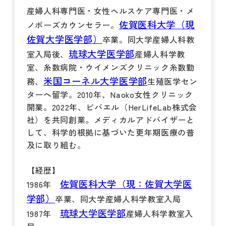
産婦人科専門医・女性ヘルスケア専門医・メ
佐賀医科大学（現
ノポーズカウンセラー。
佐賀大学医学部）
卒業。同大学産婦人科教
琉球大学医学部
室入局後、
産婦人科学教
室、糸数病院・ウイメンズクリニック糸数勤
米国コーネル大学医学部
務、
生殖医学セン
ターへ留学。2010年、Naoko女性クリニック
開業。2022年、ビバエル（HerLifeLab株式会
社）を共同創業。メディカルアドバイザーと
して、科学的根拠に基づいた更年期医療の普
及に取り組む。
【経歴】
佐賀医科大学（現：佐賀大学医
1986年
学部）
卒業、同大学産婦人科学教室入局
琉球大学医学部
1987年
産婦人科学教室入