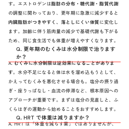
す。エストロゲンは
脂肪の分布・糖代謝・脂質代謝
の調整に関わっており、更年期に急激に減少すると
内臓脂肪がつきやすく、落としにくい体質
に変化し
ます。加齢に伴う筋肉量の減少で基礎代謝も下がる
ため、同じ食生活でも体重が増えやすくなります。
Q. 更年期のむくみは水分制限で治ります
か？
A.
むくみに水分制限は逆効果になることがありま
す
。水分不足になると体は水を溜め込もうとして、
かえってむくみを悪化させる場合も。塩分の摂り過
ぎ・座りっぱなし・血流の停滞など、根本原因への
アプローチが重要です。まずは塩分の見直しと、ふ
くらはぎの運動から始めることをおすすめします。
Q. HRT で体重は減りますか？
A. HRT は「体重を減らす薬」ではありませんが、