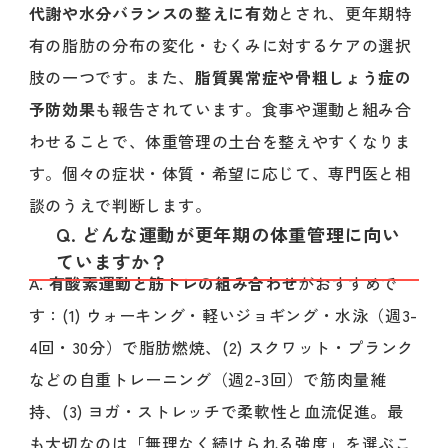
代謝や水分バランスの整えに有効
とされ、更年期特
有の脂肪の分布の変化・むくみに対するケアの選択
肢の一つです。また、
脂質異常症や骨粗しょう症の
予防効果
も報告されています。食事や運動と組み合
わせることで、体重管理の土台を整えやすくなりま
す。個々の症状・体質・希望に応じて、専門医と相
談のうえで判断します。
Q. どんな運動が更年期の体重管理に向い
ていますか？
A.
有酸素運動と筋トレの組み合わせ
がおすすめで
す：(1) ウォーキング・軽いジョギング・水泳（週3-
4回・30分）で脂肪燃焼、(2) スクワット・プランク
などの自重トレーニング（週2-3回）で筋肉量維
持、(3) ヨガ・ストレッチで柔軟性と血流促進。最
も大切なのは「無理なく続けられる強度」を選ぶこ