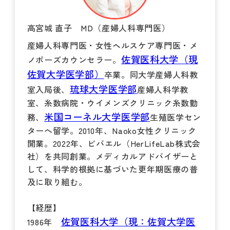
高宮城 直子 MD（産婦人科専門医）
産婦人科専門医・女性ヘルスケア専門医・メ
佐賀医科大学（現
ノポーズカウンセラー。
佐賀大学医学部）
卒業。同大学産婦人科教
琉球大学医学部
室入局後、
産婦人科学教
室、糸数病院・ウイメンズクリニック糸数勤
米国コーネル大学医学部
務、
生殖医学セン
ターへ留学。2010年、Naoko女性クリニック
開業。2022年、ビバエル（HerLifeLab株式会
社）を共同創業。メディカルアドバイザーと
して、科学的根拠に基づいた更年期医療の普
及に取り組む。
【経歴】
佐賀医科大学（現：佐賀大学医
1986年