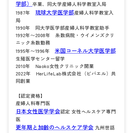
学部）
卒業、同大学産婦人科学教室入局
琉球大学医学部
1987年
産婦人科学教室入
局
1990年 同大学医学部産婦人科学教室助手
1992年〜2008年 糸数病院・ウイメンズクリ
ニック糸数勤務
米国コーネル大学医学部
1995年〜1996年
生殖医学センター留学
2010年 Naoko女性クリニック開業
2022年 HerLifeLab株式会社（ビバエル）共
同創業
【認定資格】
産婦人科専門医
日本女性医学学会
認定 女性ヘルスケア専門
医
更年期と加齢のヘルスケア学会
九州世話