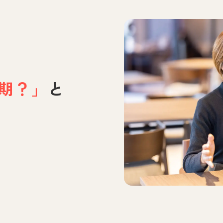
期？」
と