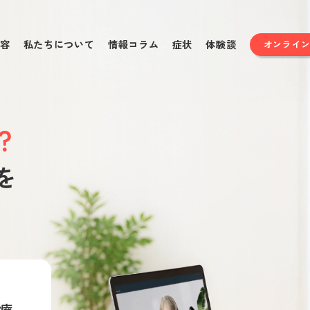
容
私たちについて
情報コラム
症状
体験談
オンライ
？
を
療