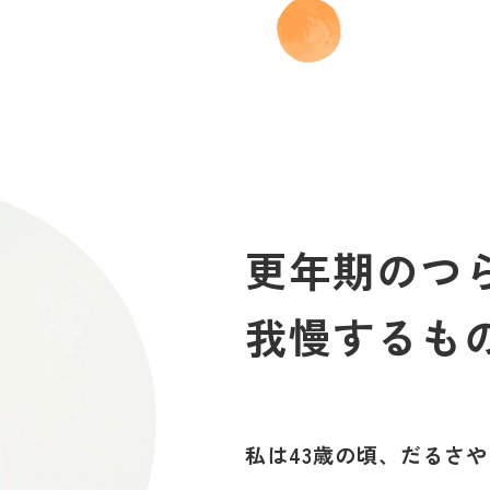
更年期のつ
我慢するも
私は43歳の頃、だるさ