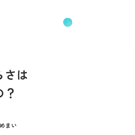
らさは
の？
やめまい