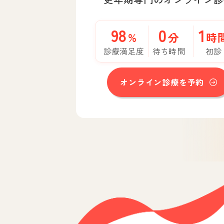
98
0
1
%
分
時
診療満足度
待ち時間
初診
オンライン診療を予約